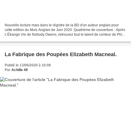
Nouvelle lecture mais dans le régistre de la BD d'un auteur anglais pour
cette edition du Mois Anglais de Juin 2020. Quatrième de couverture : Après
L’Étrange Vie de Nobody Owens, retrouvez tout le talent de conteur de Philip
Craig Russell dans un récit...
La Fabrique des Poupées Elizabeth Macneal.
Publié le 13/06/2020 à 10:08
Par
Achille 49