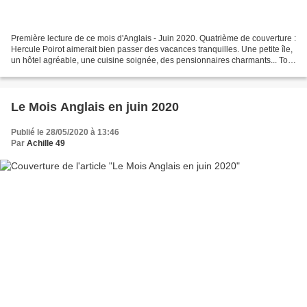
Première lecture de ce mois d'Anglais - Juin 2020. Quatrième de couverture :
Hercule Poirot aimerait bien passer des vacances tranquilles. Une petite île,
un hôtel agréable, une cuisine soignée, des pensionnaires charmants... Tout
irait pour le mieux...
Le Mois Anglais en juin 2020
Publié le 28/05/2020 à 13:46
Par
Achille 49