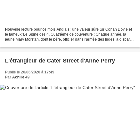
Nouvelle lecture pour ce mois Anglais ; une valeur sûre Sir Conan Doyle et
le fameux 'Le Signe des 4. Quatrième de couverture : Chaque année, la
jeune Mary Morstan, dont le père, officier dans l'armée des Indes, a disparu
voilà longtemps, reçoit par la...
L'étrangleur de Cater Street d'Anne Perry
Publié le 20/06/2020 à 17:49
Par
Achille 49