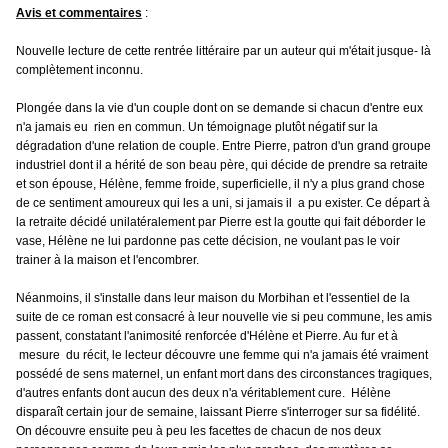
Avis et commentaires
:
Nouvelle lecture de cette rentrée littéraire par un auteur qui m'était jusque- là
complètement inconnu.
Plongée dans la vie d'un couple dont on se demande si chacun d'entre eux
n'a jamais eu rien en commun. Un témoignage plutôt négatif sur la
dégradation d'une relation de couple. Entre Pierre, patron d'un grand groupe
industriel dont il a hérité de son beau père, qui décide de prendre sa retraite
et son épouse, Hélène, femme froide, superficielle, il n'y a plus grand chose
de ce sentiment amoureux qui les a uni, si jamais il a pu exister. Ce départ à
la retraite décidé unilatéralement par Pierre est la goutte qui fait déborder le
vase, Hélène ne lui pardonne pas cette décision, ne voulant pas le voir
trainer à la maison et l'encombrer.
Néanmoins, il s'installe dans leur maison du Morbihan et l'essentiel de la
suite de ce roman est consacré à leur nouvelle vie si peu commune, les amis
passent, constatant l'animosité renforcée d'Hélène et Pierre. Au fur et à
mesure du récit, le lecteur découvre une femme qui n'a jamais été vraiment
possédé de sens maternel, un enfant mort dans des circonstances tragiques,
d'autres enfants dont aucun des deux n'a véritablement cure. Hélène
disparaît certain jour de semaine, laissant Pierre s'interroger sur sa fidélité.
On découvre ensuite peu à peu les facettes de chacun de nos deux