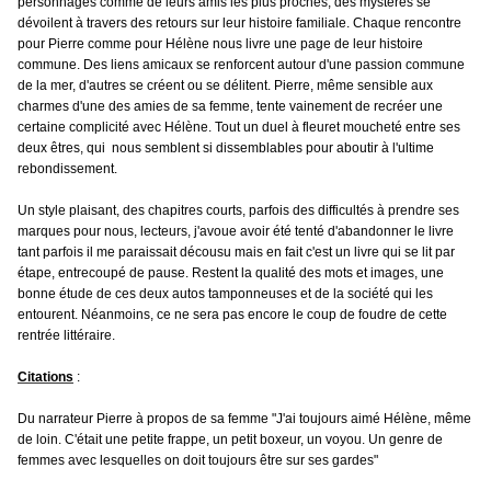
personnages comme de leurs amis les plus proches, des mystères se
dévoilent à travers des retours sur leur histoire familiale. Chaque rencontre
pour Pierre comme pour Hélène nous livre une page de leur histoire
commune. Des liens amicaux se renforcent autour d'une passion commune
de la mer, d'autres se créent ou se délitent. Pierre, même sensible aux
charmes d'une des amies de sa femme, tente vainement de recréer une
certaine complicité avec Hélène. Tout un duel à fleuret moucheté entre ses
deux êtres, qui nous semblent si dissemblables pour aboutir à l'ultime
rebondissement.
Un style plaisant, des chapitres courts, parfois des difficultés à prendre ses
marques pour nous, lecteurs, j'avoue avoir été tenté d'abandonner le livre
tant parfois il me paraissait décousu mais en fait c'est un livre qui se lit par
étape, entrecoupé de pause. Restent la qualité des mots et images, une
bonne étude de ces deux autos tamponneuses et de la société qui les
entourent. Néanmoins, ce ne sera pas encore le coup de foudre de cette
rentrée littéraire.
Citations
:
Du narrateur Pierre à propos de sa femme "J'ai toujours aimé Hélène, même
de loin. C'était une petite frappe, un petit boxeur, un voyou. Un genre de
femmes avec lesquelles on doit toujours être sur ses gardes"