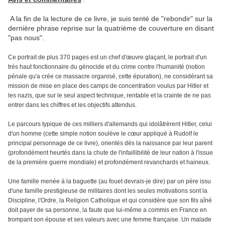
A la fin de la lecture de ce livre, je suis tenté de "rebondir" sur la
dernière phrase reprise sur la quatrième de couverture en disant
"pas nous".
Ce portrait de plus 370 pages est un chef d'œuvre glaçant, le portrait d'un
très haut fonctionnaire du génocide et du crime contre l'humanité (notion
pénale qu'a crée ce massacre organisé, cette épuration), ne considérant sa
mission de mise en place des camps de concentration voulus par Hitler et
les nazis, que sur le seul aspect technique, rentable et la crainte de ne pas
entrer dans les chiffres et les objectifs attendus.
Le parcours typique de ces milliers d'allemands qui idolâtrèrent Hitler, celui
d'un homme (cette simple notion soulève le cœur appliqué à Rudolf le
principal personnage de ce livre), orientés dés la naissance par leur parent
(profondément heurtés dans la chute de l'infaillibilité de leur nation à l'issue
de la première guerre mondiale) et profondément revanchards et haineux.
Une famille menée à la baguette (au fouet devrais-je dire) par un père issu
d'une famille prestigieuse de militaires dont les seules motivations sont la
Discipline, l'Ordre, la Religion Catholique et qui considère que son fils aîné
doit payer de sa personne, la faute que lui-même a commis en France en
trompant son épouse et ses valeurs avec une femme française. Un malade