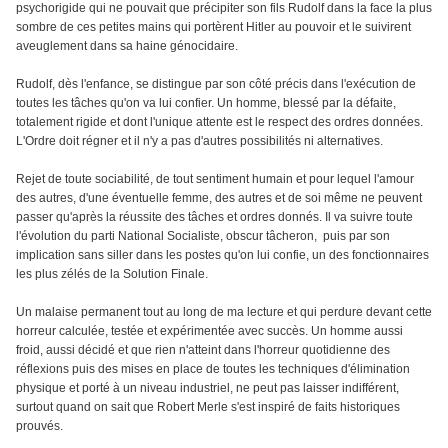
psychorigide qui ne pouvait que précipiter son fils Rudolf dans la face la plus
sombre de ces petites mains qui portèrent Hitler au pouvoir et le suivirent
aveuglement dans sa haine génocidaire.
Rudolf, dès l'enfance, se distingue par son côté précis dans l'exécution de
toutes les tâches qu'on va lui confier. Un homme, blessé par la défaite,
totalement rigide et dont l'unique attente est le respect des ordres données.
L'Ordre doit régner et il n'y a pas d'autres possibilités ni alternatives.
Rejet de toute sociabilité, de tout sentiment humain et pour lequel l'amour
des autres, d'une éventuelle femme, des autres et de soi même ne peuvent
passer qu'après la réussite des tâches et ordres donnés. Il va suivre toute
l'évolution du parti National Socialiste, obscur tâcheron, puis par son
implication sans siller dans les postes qu'on lui confie, un des fonctionnaires
les plus zélés de la Solution Finale.
Un malaise permanent tout au long de ma lecture et qui perdure devant cette
horreur calculée, testée et expérimentée avec succès. Un homme aussi
froid, aussi décidé et que rien n'atteint dans l'horreur quotidienne des
réflexions puis des mises en place de toutes les techniques d'élimination
physique et porté à un niveau industriel, ne peut pas laisser indifférent,
surtout quand on sait que Robert Merle s'est inspiré de faits historiques
prouvés.