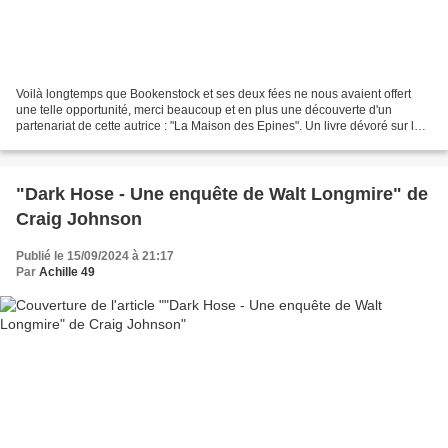
Voilà longtemps que Bookenstock et ses deux fées ne nous avaient offert
une telle opportunité, merci beaucoup et en plus une découverte d'un
partenariat de cette autrice : "La Maison des Epines". Un livre dévoré sur les
plages d'Athènes.... Merci Rozenn...
"Dark Hose - Une enquête de Walt Longmire" de
Craig Johnson
Publié le 15/09/2024 à 21:17
Par
Achille 49