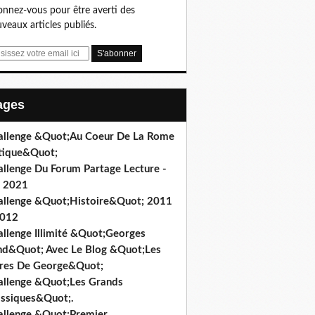
nnez-vous pour être averti des
veaux articles publiés.
Pages
allenge &Quot;Au Coeur De La Rome
tique&Quot;
allenge Du Forum Partage Lecture -
l 2021
allenge &Quot;Histoire&Quot; 2011
2012
allenge Illimité &Quot;Georges
nd&Quot; Avec Le Blog &Quot;Les
vres De George&Quot;
allenge &Quot;Les Grands
assiques&Quot;.
allenge &Quot;Premier