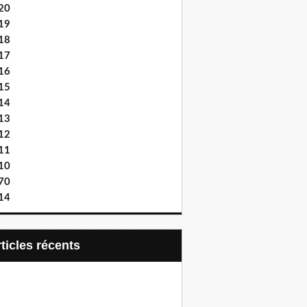
20
19
18
17
16
15
14
13
12
11
10
70
14
articles récents