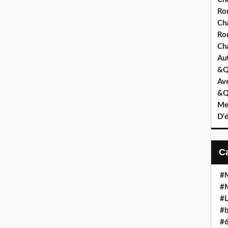
Ro
Ch
Ro
Ch
Au
&Q
Ave
&Qu
Me
D'
#M
#M
#L
#b
#6