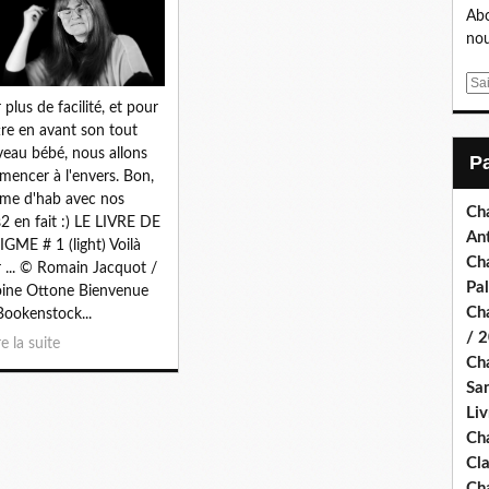
Abo
nou
E
m
 plus de facilité, et pour
a
re en avant son tout
i
eau bébé, nous allons
l
encer à l'envers. Bon,
me d'hab avec nos
Ch
2 en fait :) LE LIVRE DE
An
IGME # 1 (light) Voilà
Ch
 ... © Romain Jacquot /
Pa
ine Ottone Bienvenue
Ch
Bookenstock...
/ 
re la suite
Ch
Sa
Li
Ch
Cl
Ch