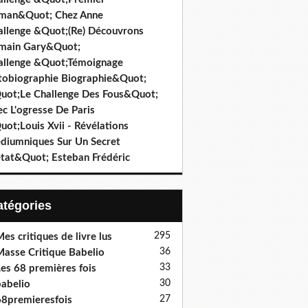
man&Quot; Chez Anne
allenge &Quot;(Re) Découvrons
main Gary&Quot;
allenge &Quot;Témoignage
tobiographie Biographie&Quot;
uot;Le Challenge Des Fous&Quot;
c L'ogresse De Paris
ot;Louis Xvii - Révélations
diumniques Sur Un Secret
état&Quot; Esteban Frédéric
Catégories
295
es critiques de livre lus
36
asse Critique Babelio
33
es 68 premières fois
30
abelio
27
8premieresfois