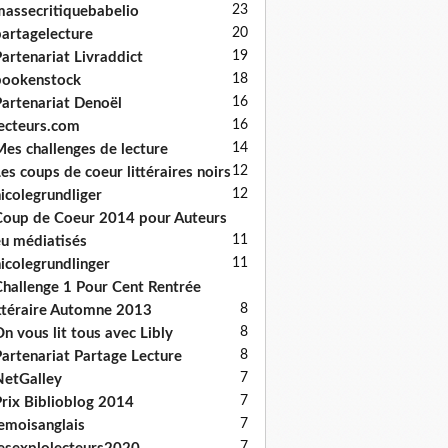
23
assecritiquebabelio
20
artagelecture
19
artenariat Livraddict
18
bookenstock
16
artenariat Denoël
16
ecteurs.com
14
es challenges de lecture
12
es coups de coeur littéraires noirs
12
icolegrundliger
oup de Coeur 2014 pour Auteurs
11
u médiatisés
11
icolegrundlinger
hallenge 1 Pour Cent Rentrée
8
ttéraire Automne 2013
8
n vous lit tous avec Libly
8
artenariat Partage Lecture
7
etGalley
7
rix Biblioblog 2014
7
emoisanglais
7