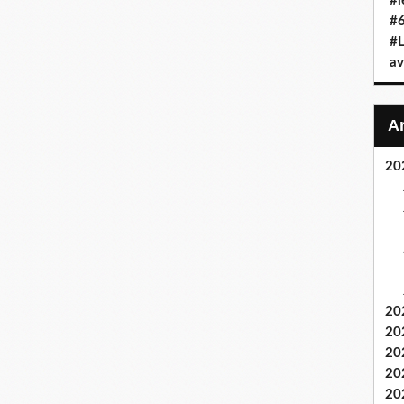
#l
#6
#L
av
20
20
20
20
20
20