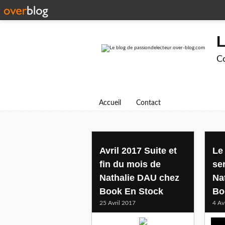
L
Co
Accueil
Contact
Avril 2017 Suite et
Le
fin du mois de
se
Nathalie DAU chez
Na
Book En Stock
Bo
25 Avril 2017
4 Av