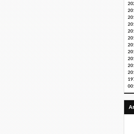
20
20
20
20
20
20
20
20
20
20
20
19
00