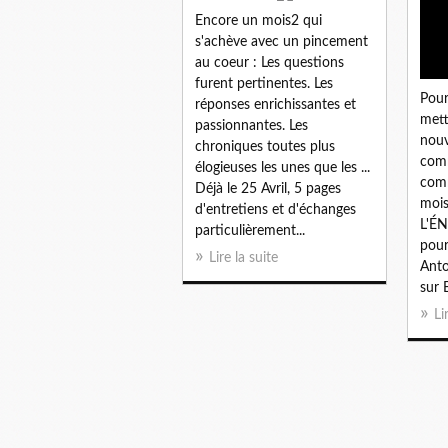
Encore un mois2 qui
s'achève avec un pincement
au coeur : Les questions
furent pertinentes. Les
Pour
réponses enrichissantes et
mett
passionnantes. Les
nouv
chroniques toutes plus
comm
élogieuses les unes que les ...
com
Déjà le 25 Avril, 5 pages
mois
d'entretiens et d'échanges
L'ÉN
particulièrement...
pour
Lire la suite
Anto
sur 
Li