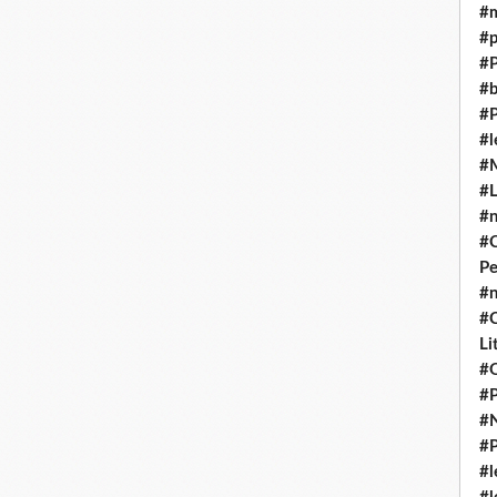
#m
#p
#P
#
#P
#l
#M
#L
#n
#C
Pe
#n
#C
Li
#O
#P
#N
#P
#l